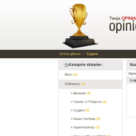
Strona główna
-
Cygara
Kategorie sklepów :
Naz
Opi
Biuro
(2)
Lo
Delikatesy
(0)
» Alkohole
(0)
» Ciasta i s??odycze
(0)
» Cygara
(0)
» Kawa i herbata
(0)
» Supermarkety
(0)