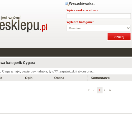
Wyszukiwarka :
Wpisz szukane słowo:
Wybierz Kategorie:
wa kategorii: Cygara
s:
Cygara, fajki, papierosy, tabaka, tyto??, zapalniczki i akcesoria...
go
Opis
Ocena
Komentarze
«
‹
1
›
»