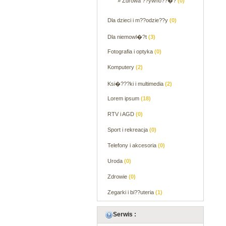
» Zdrowa ??ywno??�?
(0)
Dla dzieci i m??odzie??y
(0)
Dla niemowl�?t
(3)
Fotografia i optyka
(0)
Komputery
(2)
Ksi�???ki i multimedia
(2)
Lorem ipsum
(18)
RTV i AGD
(0)
Sport i rekreacja
(0)
Telefony i akcesoria
(0)
Uroda
(0)
Zdrowie
(0)
Zegarki i bi??uteria
(1)
Serwis :