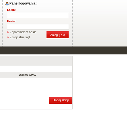
Panel logowania :
Login:
Hasło:
»
Zapomniałem hasła
»
Zarejestruj się!
Adres www
Dodaj sklep