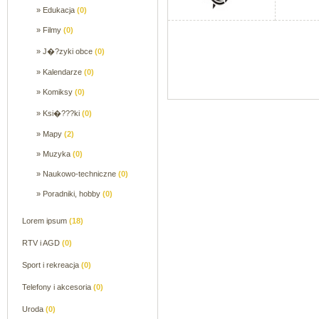
» Edukacja
(0)
» Filmy
(0)
» J�?zyki obce
(0)
» Kalendarze
(0)
» Komiksy
(0)
» Ksi�???ki
(0)
» Mapy
(2)
» Muzyka
(0)
» Naukowo-techniczne
(0)
» Poradniki, hobby
(0)
Lorem ipsum
(18)
RTV i AGD
(0)
Sport i rekreacja
(0)
Telefony i akcesoria
(0)
Uroda
(0)