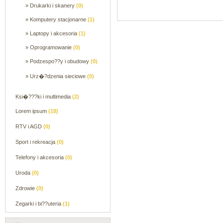
» Drukarki i skanery
(0)
» Komputery stacjonarne
(1)
» Laptopy i akcesoria
(1)
» Oprogramowanie
(0)
» Podzespo??y i obudowy
(0)
» Urz�?dzenia sieciowe
(0)
Ksi�???ki i multimedia
(2)
Lorem ipsum
(18)
RTV i AGD
(0)
Sport i rekreacja
(0)
Telefony i akcesoria
(0)
Uroda
(0)
Zdrowie
(0)
Zegarki i bi??uteria
(1)