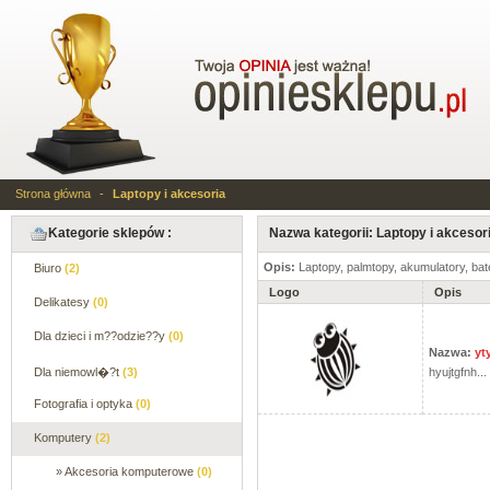
Strona główna
-
Laptopy i akcesoria
Kategorie sklepów :
Nazwa kategorii: Laptopy i akcesor
Opis:
Laptopy, palmtopy, akumulatory, bate
Biuro
(2)
Logo
Opis
Delikatesy
(0)
Dla dzieci i m??odzie??y
(0)
Nazwa:
yt
Dla niemowl�?t
(3)
hyujtgfnh...
Fotografia i optyka
(0)
Komputery
(2)
» Akcesoria komputerowe
(0)