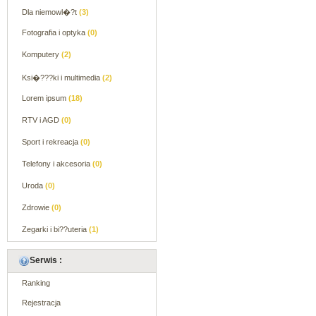
Dla niemowl�?t
(3)
Fotografia i optyka
(0)
Komputery
(2)
Ksi�???ki i multimedia
(2)
Lorem ipsum
(18)
RTV i AGD
(0)
Sport i rekreacja
(0)
Telefony i akcesoria
(0)
Uroda
(0)
Zdrowie
(0)
Zegarki i bi??uteria
(1)
Serwis :
Ranking
Rejestracja