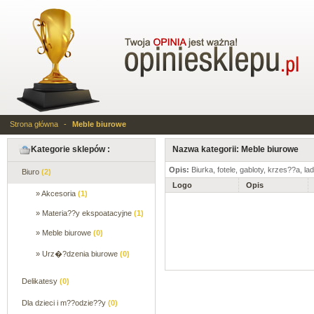
Strona główna
-
Meble biurowe
Kategorie sklepów :
Nazwa kategorii: Meble biurowe
Opis:
Biurka, fotele, gabloty, krzes??a, lad
Biuro
(2)
Logo
Opis
» Akcesoria
(1)
» Materia??y ekspoatacyjne
(1)
» Meble biurowe
(0)
» Urz�?dzenia biurowe
(0)
Delikatesy
(0)
Dla dzieci i m??odzie??y
(0)